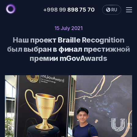
+998 99
898 75 70
RU
Me
О нас
15 July 2021
Сервисы
Наш проект Braille Recognition
был выбран в финал престижной
Портфолио
премии mGovAwards
Блог