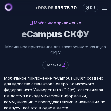
+998 99
898 75 70
RU
Me
О нас
Мобильное приложение
Сервисы
eCampus СКФУ
Портфолио
Мобильное приложение для электронного кампуса
Блог
СКФУ
Перейти
Мобильное приложение "eCampus СКФУ" создано
для удобства студентов Северо-Кавказского
Федерального Университета (СКФУ), обеспечивая
им доступ к академической информации,
коммуникации с преподавателями и навигации по
кампусу, всё это в одном месте.